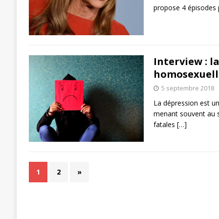
propose 4 épisodes p
Interview : l
homosexuell
5 septembre 2018
La dépression est u
menant souvent au s
fatales
[…]
1
2
»