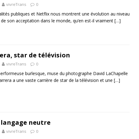
vivreTrans
0
alités publiques et Netflix nous montrent une évolution au niveau
et de son acceptation dans le monde, qu’en est-il vraiment
[…]
ra, star de télévision
vivreTrans
0
é, performeuse burlesque, muse du photographe David LaChapelle
rrera a une vaste carrière de star de la télévision et une
[…]
u langage neutre
vivreTrans
0