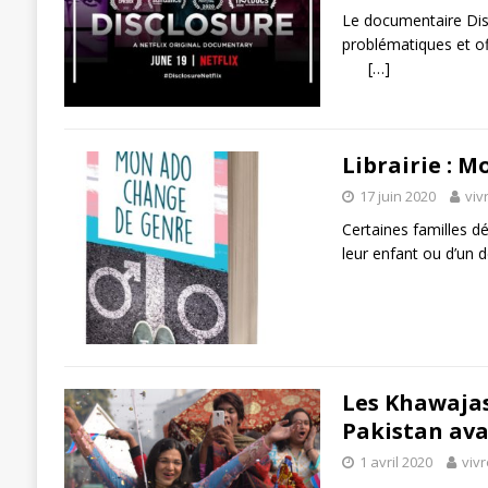
Le documentaire Disc
problématiques et of
[…]
Librairie : 
17 juin 2020
viv
Certaines familles dé
leur enfant ou d’un
Les Khawajas
Pakistan av
1 avril 2020
viv