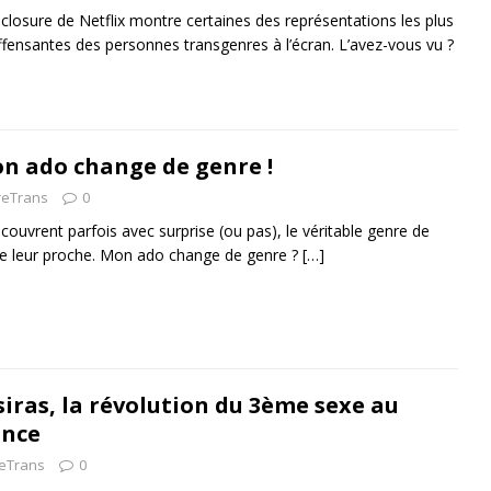
losure de Netflix montre certaines des représentations les plus
fensantes des personnes transgenres à l’écran. L’avez-vous vu ?
Mon ado change de genre !
reTrans
0
couvrent parfois avec surprise (ou pas), le véritable genre de
 de leur proche. Mon ado change de genre ?
[…]
iras, la révolution du 3ème sexe au
ance
reTrans
0