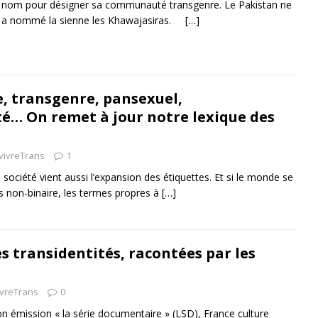
 nom pour désigner sa communauté transgenre. Le Pakistan ne
et a nommé la sienne les Khawajasiras.
[…]
 transgenre, pansexuel,
té… On remet à jour notre lexique des
vivreTrans
1
a société vient aussi l’expansion des étiquettes. Et si le monde se
us non-binaire, les termes propres à
[…]
s transidentités, racontées par les
ivreTrans
0
 émission « la série documentaire » (LSD), France culture