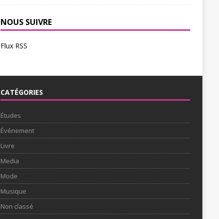
NOUS SUIVRE
Flux RSS
CATÉGORIES
Études
Événement
Livre
Media
Mode
Musique
Non classé