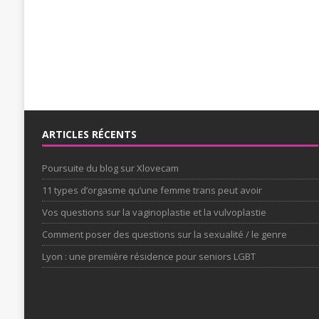
ARTICLES RÉCENTS
Poursuite du blog sur Xlovecam
11 types d’orgasme qu’une femme trans peut avoir
Vos questions sur la vaginoplastie et la vulvoplastie
Comment poser des questions sur la sexualité / le genre
Lyon : une première résidence pour seniors LGBT