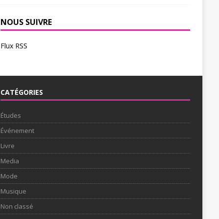
NOUS SUIVRE
Flux RSS
CATÉGORIES
Études
Événement
Livre
Media
Mode
Musique
Non classé