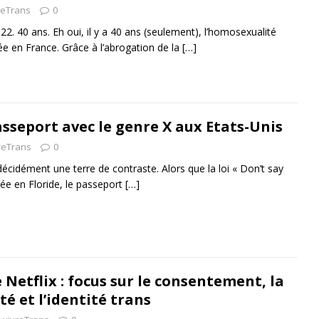
reTrans
0
022. 40 ans. Eh oui, il y a 40 ans (seulement), l’homosexualité
ée en France. Grâce à l’abrogation de la
[…]
asseport avec le genre X aux Etats-Unis
reTrans
0
décidément une terre de contraste. Alors que la loi « Don’t say
tée en Floride, le passeport
[…]
 Netflix : focus sur le consentement, la
té et l’identité trans