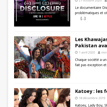
21 octobre 2020
Le documentaire Disc
problématiques et of
[…]
Les Khawajas
Pakistan av
1 avril 2020
viv
Chaque société a un
fait pas exception 
Katoey : les
18 décembre 2019
Katoey, Lady Boy, S