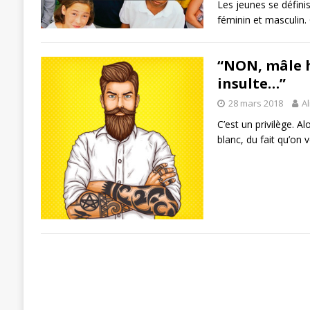
Les jeunes se défini
féminin et masculin. 
“NON, mâle hé
insulte…”
28 mars 2018
Al
C’est un privilège. Alo
blanc, du fait qu’on 