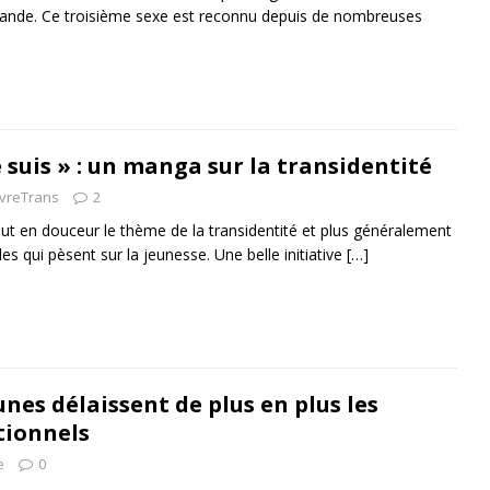
lande. Ce troisième sexe est reconnu depuis de nombreuses
e suis » : un manga sur la transidentité
ivreTrans
2
t en douceur le thème de la transidentité et plus généralement
les qui pèsent sur la jeunesse. Une belle initiative
[…]
eunes délaissent de plus en plus les
tionnels
e
0