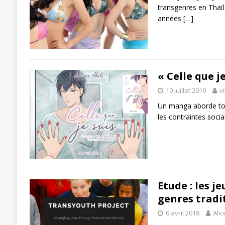
transgenres en Thaï
années
[…]
« Celle que j
10 juillet 2019
v
Un manga aborde tou
les contraintes socia
Etude : les j
genres tradi
6 avril 2018
Alic