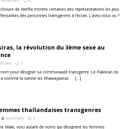
vivreTrans
0
losure de Netflix montre certaines des représentations les plus
fensantes des personnes transgenres à l’écran. L’avez-vous vu ?
iras, la révolution du 3ème sexe au
ance
reTrans
0
 nom pour désigner sa communauté transgenre. Le Pakistan ne
et a nommé la sienne les Khawajasiras.
[…]
 femmes thaïlandaises transgenres
vivreTrans
2
he Male, voici autant de noms qui désignent les femmes