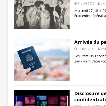
3 août 2022
viv
Mercredi 27 juillet 2
était enfin dépénalis
Arrivée du p
11 mai 2022
viv
Les Etats Unis sont 
gay » vient d’être vo
Disclosure de
confidentiali