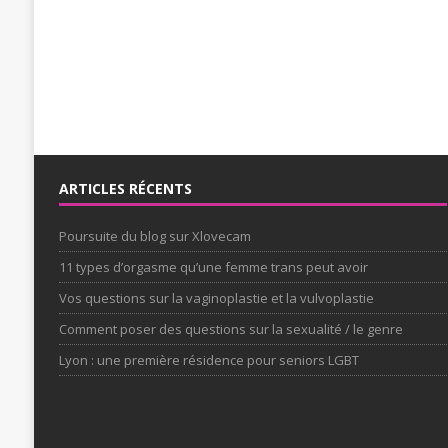
ARTICLES RÉCENTS
Poursuite du blog sur Xlovecam
11 types d’orgasme qu’une femme trans peut avoir
Vos questions sur la vaginoplastie et la vulvoplastie
Comment poser des questions sur la sexualité / le genre
Lyon : une première résidence pour seniors LGBT