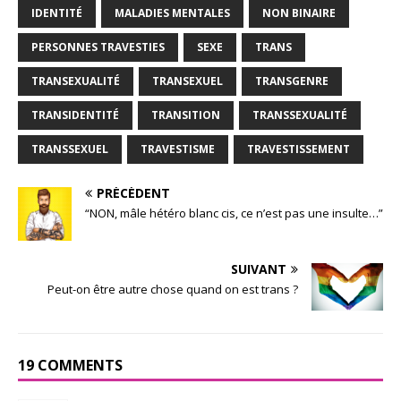
IDENTITÉ
MALADIES MENTALES
NON BINAIRE
PERSONNES TRAVESTIES
SEXE
TRANS
TRANSEXUALITÉ
TRANSEXUEL
TRANSGENRE
TRANSIDENTITÉ
TRANSITION
TRANSSEXUALITÉ
TRANSSEXUEL
TRAVESTISME
TRAVESTISSEMENT
PRÉCÉDENT
“NON, mâle hétéro blanc cis, ce n’est pas une insulte…”
SUIVANT
Peut-on être autre chose quand on est trans ?
19 COMMENTS